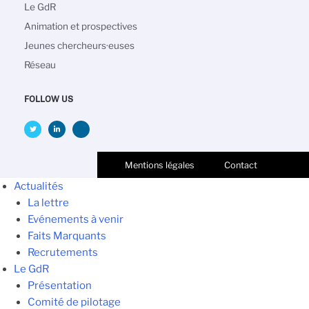
navigation
Le GdR
Animation et prospectives
Jeunes chercheurs·euses
Réseau
FOLLOW US
Mentions légales
Contact
Actualités
La lettre
Evénements à venir
Faits Marquants
Recrutements
Le GdR
Présentation
Comité de pilotage