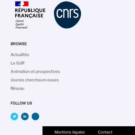
BROWSE
Main
Actualités
navigation
Le GdR
Animation et prospectives
Jeunes chercheurs·euses
Réseau
FOLLOW US
Mentions légales
Contact