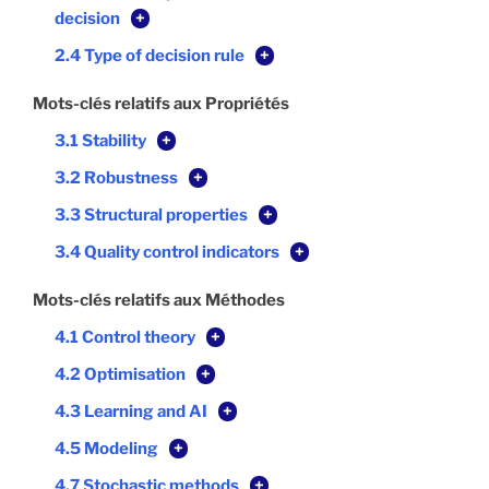
decision
+
2.4 Type of decision rule
+
Mots-clés relatifs aux Propriétés
3.1 Stability
+
3.2 Robustness
+
3.3 Structural properties
+
3.4 Quality control indicators
+
Mots-clés relatifs aux Méthodes
4.1 Control theory
+
4.2 Optimisation
+
4.3 Learning and AI
+
4.5 Modeling
+
4.7 Stochastic methods
+