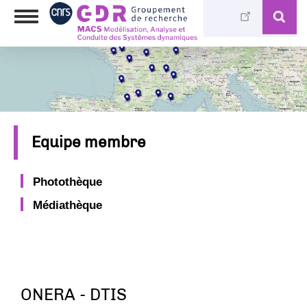
Skip
Toggle
to
navigation
main
content
Equipe membre
Photothèque
Médiathèque
ONERA - DTIS