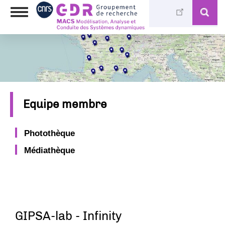
Skip
Toggle
to
navigation
main
content
Equipe membre
Photothèque
Médiathèque
GIPSA-lab - Infinity