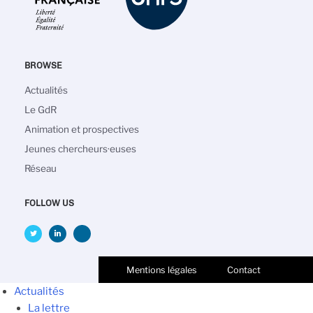
BROWSE
Main
Actualités
navigation
Le GdR
Animation et prospectives
Jeunes chercheurs·euses
Réseau
FOLLOW US
Mentions légales
Contact
Actualités
La lettre