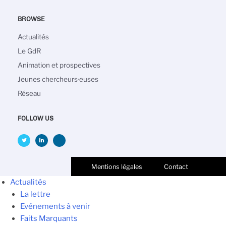
BROWSE
Navigation
Actualités
principale
Le GdR
Animation et prospectives
Jeunes chercheurs·euses
Réseau
FOLLOW US
Mentions légales
Contact
Actualités
La lettre
Evénements à venir
Faits Marquants