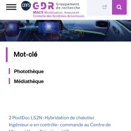
Aller
Toggle
au
navigation
contenu
principal
Mot-clé
Photothèque
Médiathèque
2 PostDoc LS2N : Hybridation de chalutier
Ingénieur-e en contrôle- commande au Centre de