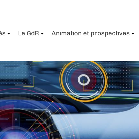
és
Le GdR
Animation et prospectives
+
+