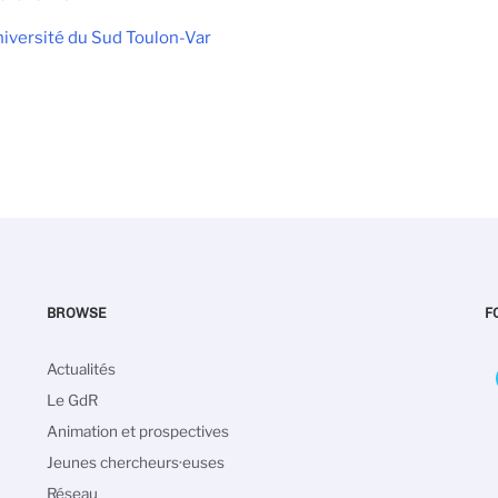
iversité du Sud Toulon-Var
BROWSE
F
Navigation
Actualités
principale
Le GdR
Animation et prospectives
Jeunes chercheurs·euses
Réseau