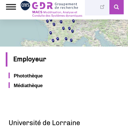
Aller
Toggle
au
navigation
contenu
principal
Employeur
Photothèque
Médiathèque
Université de Lorraine