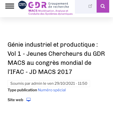
Aller
Photothèque
Toggle
au
Médiathèque
navigation
contenu
principal
Génie industriel et productique :
Vol 1 - Jeunes Chercheurs du GDR
MACS au congrès mondial de
l’IFAC - JD MACS 2017
Soumis par
admin
le
ven 29/10/2021 - 11:50
Type publication
Numéro spécial
Site web