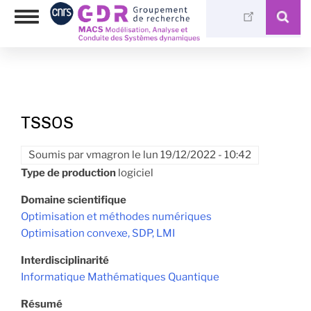
Aller
Photothèque
Toggle
au
Médiathèque
navigation
contenu
principal
TSSOS
Soumis par
vmagron
le
lun 19/12/2022 - 10:42
Type de production
logiciel
Domaine scientifique
Optimisation et méthodes numériques
Optimisation convexe, SDP, LMI
Interdisciplinarité
Informatique
Mathématiques
Quantique
Résumé