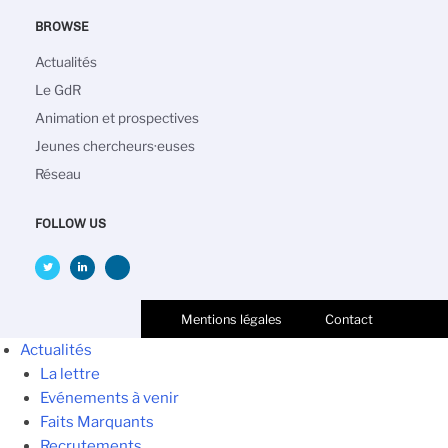
BROWSE
Navigation
Actualités
principale
Le GdR
Animation et prospectives
Jeunes chercheurs·euses
Réseau
FOLLOW US
Mentions légales
Contact
Actualités
La lettre
Evénements à venir
Faits Marquants
Recrutements