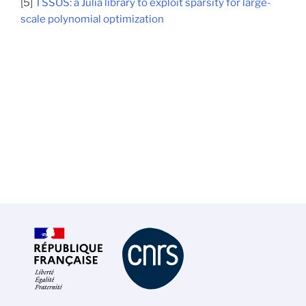
[5]
TSSOS: a Julia library to exploit sparsity for large-
scale polynomial optimization