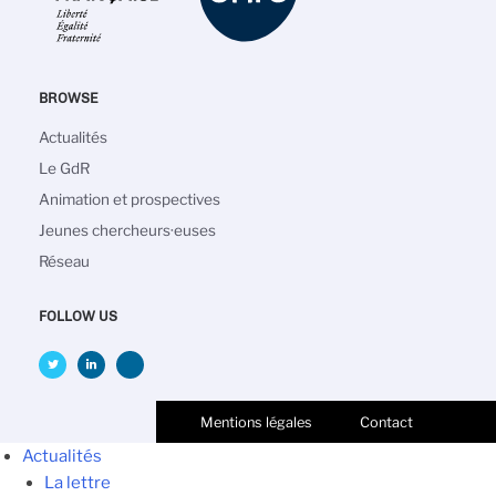
BROWSE
Navigation
Actualités
principale
Le GdR
Animation et prospectives
Jeunes chercheurs·euses
Réseau
FOLLOW US
Mentions légales
Contact
Actualités
La lettre