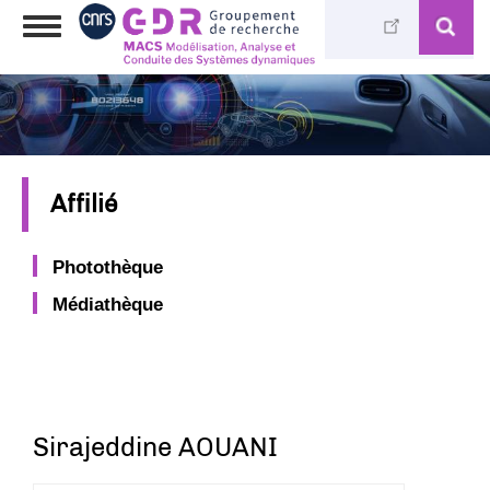
Aller
Toggle
au
navigation
contenu
principal
Affilié
Photothèque
Médiathèque
Sirajeddine AOUANI