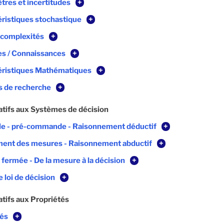
tres et incertitudes
+
éristiques stochastique
+
 complexités
+
es / Connaissances
+
éristiques Mathématiques
+
s de recherche
+
atifs aux Systèmes de décision
le - pré-commande - Raisonnement déductif
+
ment des mesures - Raisonnement abductif
+
 fermée - De la mesure à la décision
+
 loi de décision
+
atifs aux Propriétés
tés
+