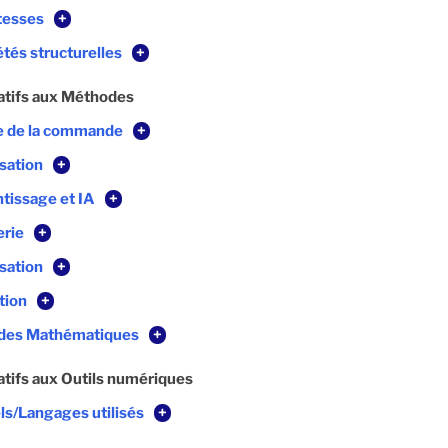
tesses
+
étés structurelles
+
atifs aux Méthodes
e de la commande
+
sation
+
tissage et IA
+
erie
+
sation
+
tion
+
des Mathématiques
+
atifs aux Outils numériques
els/Langages utilisés
+