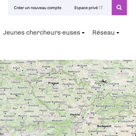
Créer un nouveau compte
Espace privé
Jeunes chercheurs·euses
Réseau
+
+
+