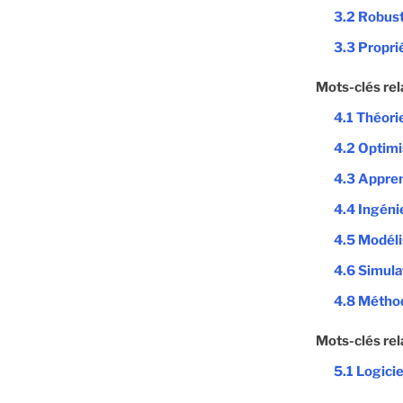
3.2 Robus
3.3 Propri
Mots-clés rel
4.1 Théori
4.2 Optimi
4.3 Appren
4.4 Ingéni
4.5 Modéli
4.6 Simula
4.8 Métho
Mots-clés rel
5.1 Logici