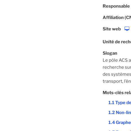
Responsable
Affiliation (
Site web
Unité de rec
Slogan
Le pôle ACS a
recherche sur 
des systèmes.
transport, l’é
Mots-clés rel
1.1 Type d
1.2 Non-li
1.4 Graph