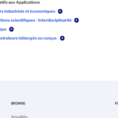
atifs aux Applications
rs industriels et économiques
+
tions scientifiques - Interdisciplinarité
+
ique
+
strateurs hébergés ou conçus
+
BROWSE
F
Navigation
Actualités