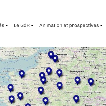
és
Le GdR
Animation et prospectives
+
+