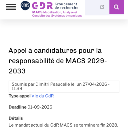
Aller
Photothèque
Toggle
au
Médiathèque
navigation
contenu
principal
Appel à candidatures pour la
responsabilité de MACS 2029-
2033
Soumis par
Dimitri Peaucelle
le
lun 27/04/2026 -
11:39
Type appel
Vie du GdR
Deadline
01-09-2026
Détails
Le mandat actuel du GdR MACS se terminera fin 2028.