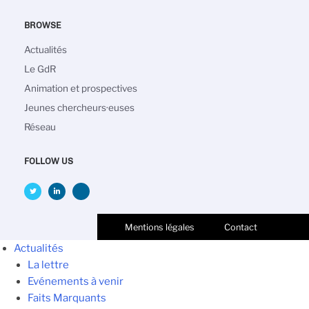
BROWSE
Navigation
Actualités
principale
Le GdR
Animation et prospectives
Jeunes chercheurs·euses
Réseau
FOLLOW US
Mentions légales
Contact
Actualités
La lettre
Evénements à venir
Faits Marquants