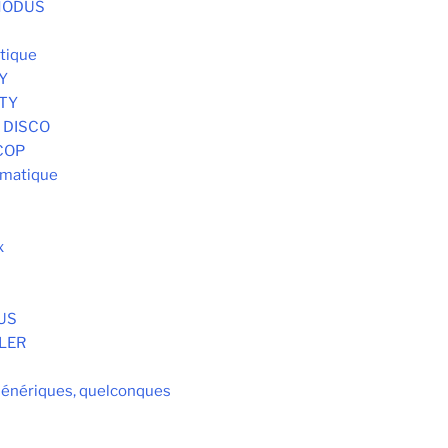
 MODUS
tique
Y
STY
 DISCO
COP
omatique
x
AUS
LER
Génériques, quelconques