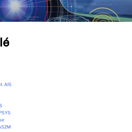
lé
t. AIS
S
OPSYS
lse
 AS2M