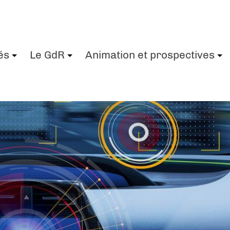
és
Le GdR
Animation et prospectives
+
+