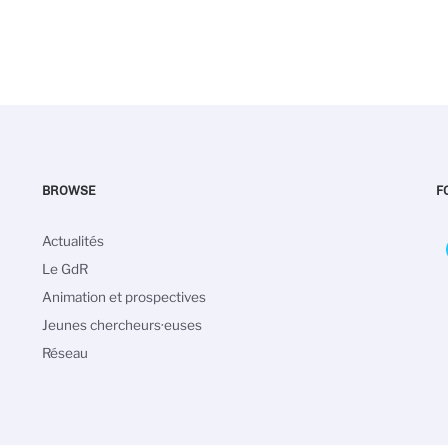
BROWSE
F
Navigation
Actualités
principale
Le GdR
Animation et prospectives
Jeunes chercheurs·euses
Réseau