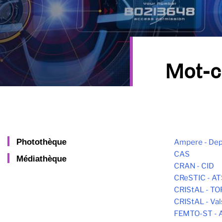
Mot-c
Photothèque
Ampere - Dep
CAS
Médiathèque
CRAN - CID
CReSTIC - AT
CRIStAL - T
CRIStAL - Va
FEMTO-ST -