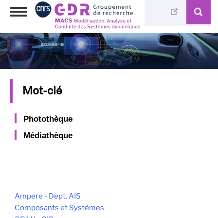
Aller
Toggle
au
navigation
contenu
principal
Mot-clé
Photothèque
Médiathèque
Ampere - Dept. AIS
Composants et Systèmes