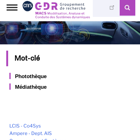
Aller
Toggle
au
navigation
contenu
principal
Mot-clé
Photothèque
Médiathèque
LCIS - Co4Sys
Ampere - Dept. AIS