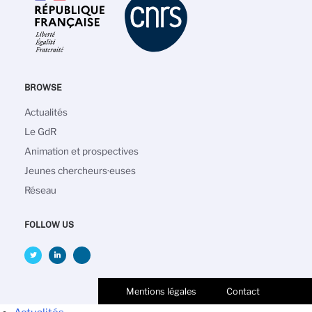
BROWSE
Navigation
Actualités
principale
Le GdR
Animation et prospectives
Jeunes chercheurs·euses
Réseau
FOLLOW US
Mentions légales
Contact