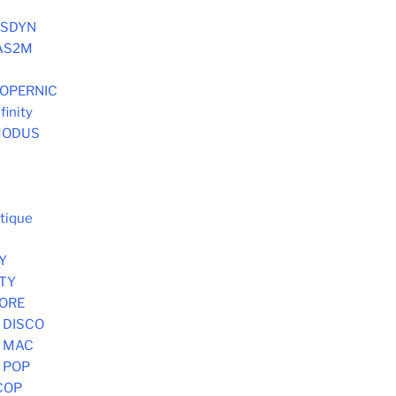
SYSDYN
 AS2M
 COPERNIC
finity
 MODUS
tique
Y
STY
MORE
 DISCO
- MAC
 POP
COP