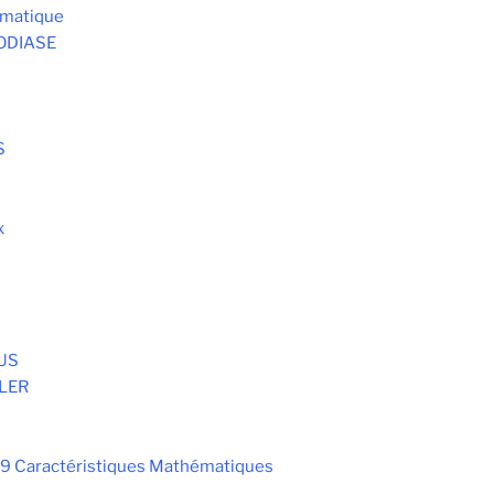
omatique
ODIASE
S
x
S
AUS
LER
1.9 Caractéristiques Mathématiques