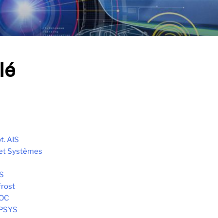
lé
t. AIS
et Systèmes
S
frost
HOC
OPSYS