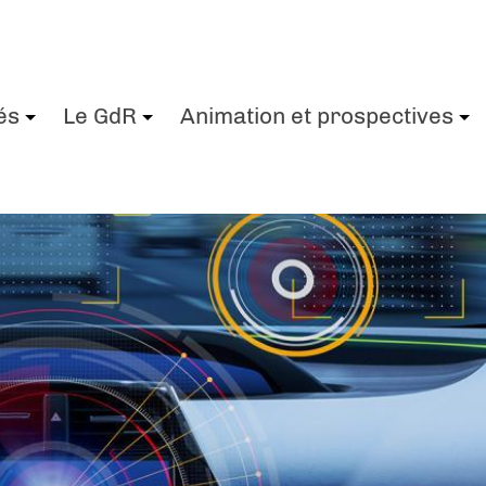
és
Le GdR
Animation et prospectives
+
+