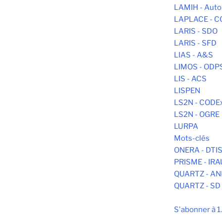
LAMIH - Aut
LAPLACE - C
LARIS - SDO
LARIS - SFD
LIAS - A&S
LIMOS - ODP
LIS - ACS
LISPEN
LS2N - CODE
LS2N - OGRE
LURPA
Mots-clés
ONERA - DTI
PRISME - IR
QUARTZ - AN
QUARTZ - SD
S'abonner à 