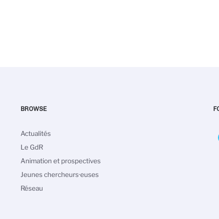
BROWSE
F
Navigation
Actualités
principale
Le GdR
Animation et prospectives
Jeunes chercheurs·euses
Réseau