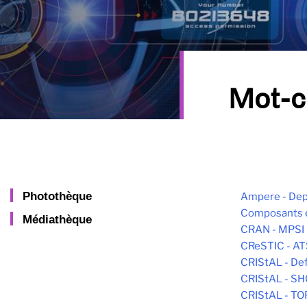
Mot-c
Photothèque
Ampere - Dep
Composants 
Médiathèque
CRAN - MPSI
CReSTIC - AT
CRIStAL - De
CRIStAL - S
CRIStAL - T