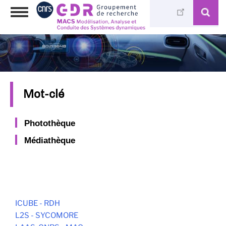
Aller
Toggle
au
navigation
contenu
principal
Mot-clé
Photothèque
Médiathèque
ICUBE - RDH
L2S - SYCOMORE