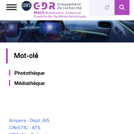
Aller
Toggle
au
navigation
contenu
principal
Mot-clé
Photothèque
Médiathèque
Ampere - Dept. AIS
CReSTIC - ATS