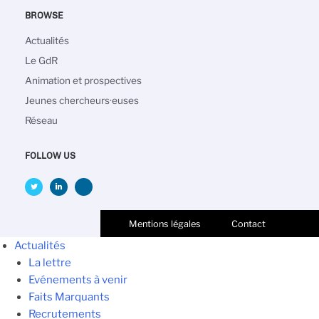
BROWSE
Navigation
Actualités
principale
Le GdR
Animation et prospectives
Jeunes chercheurs·euses
Réseau
FOLLOW US
Mentions légales
Contact
Actualités
La lettre
Evénements à venir
Faits Marquants
Recrutements