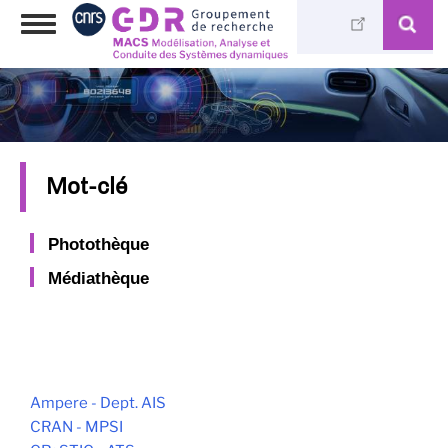
Aller
Toggle
au
navigation
contenu
principal
Mot-clé
Photothèque
Médiathèque
Ampere - Dept. AIS
CRAN - MPSI