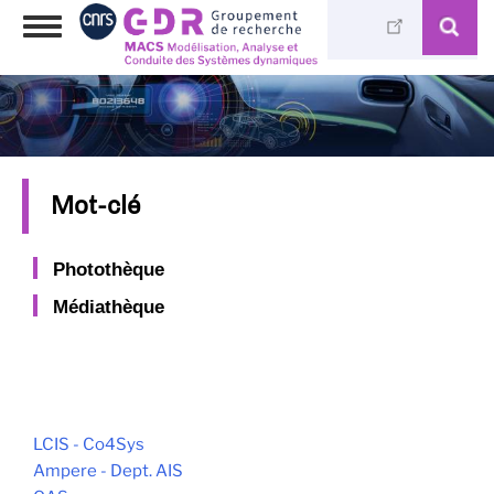
Aller
Toggle
au
navigation
contenu
principal
Mot-clé
Photothèque
Médiathèque
LCIS - Co4Sys
Ampere - Dept. AIS