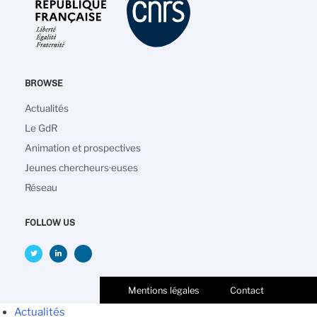
BROWSE
Navigation
Actualités
principale
Le GdR
Animation et prospectives
Jeunes chercheurs·euses
Réseau
FOLLOW US
Mentions légales
Contact
Actualités