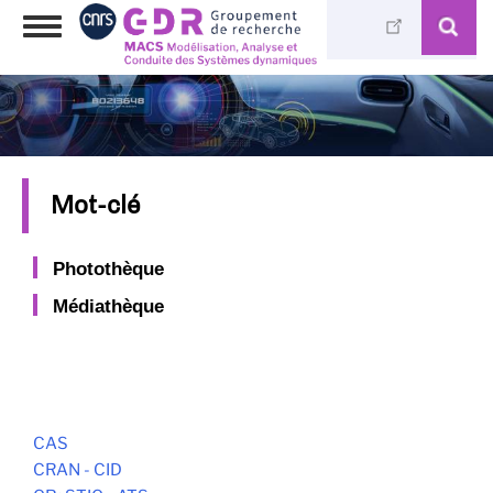
Aller
Toggle
au
navigation
contenu
principal
Mot-clé
Photothèque
Médiathèque
CAS
CRAN - CID