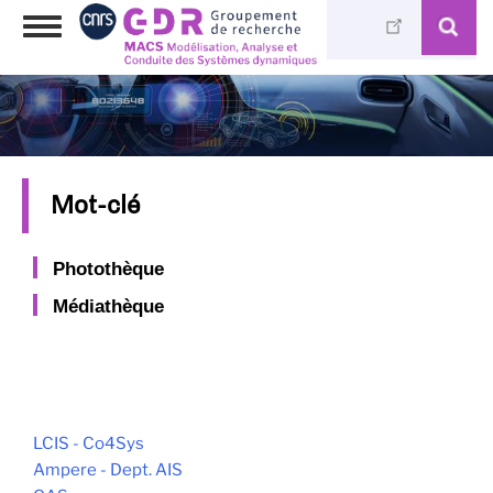
Aller
Toggle
au
navigation
contenu
principal
Mot-clé
Photothèque
Médiathèque
LCIS - Co4Sys
Ampere - Dept. AIS