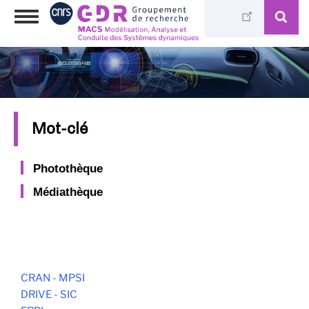
Aller
Toggle
au
navigation
contenu
principal
Mot-clé
Photothèque
Médiathèque
CRAN - MPSI
DRIVE - SIC