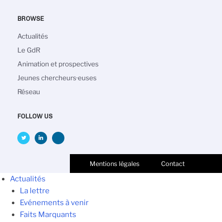
BROWSE
Navigation
Actualités
principale
Le GdR
Animation et prospectives
Jeunes chercheurs·euses
Réseau
FOLLOW US
Mentions légales
Contact
Actualités
La lettre
Evénements à venir
Faits Marquants