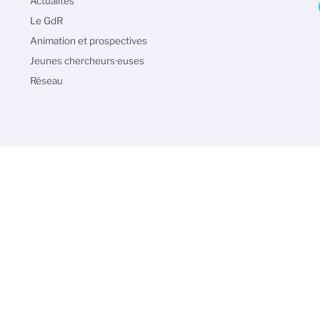
Navigation
Actualités
principale
Le GdR
Animation et prospectives
Jeunes chercheurs·euses
Réseau