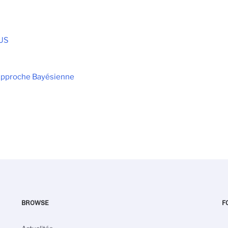
AUS
Approche Bayésienne
BROWSE
F