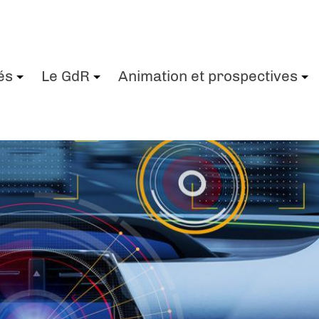
és
Le GdR
Animation et prospectives
+
+