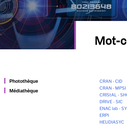
Mot-c
Photothèque
CRAN - CID
CRAN - MPSI
Médiathèque
CRIStAL - S
DRIVE - SIC
ENAC lab - 
ERPI
HEUDIASYC