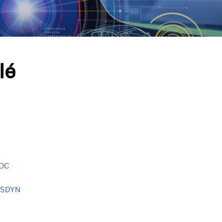
lé
HOC
SYSDYN