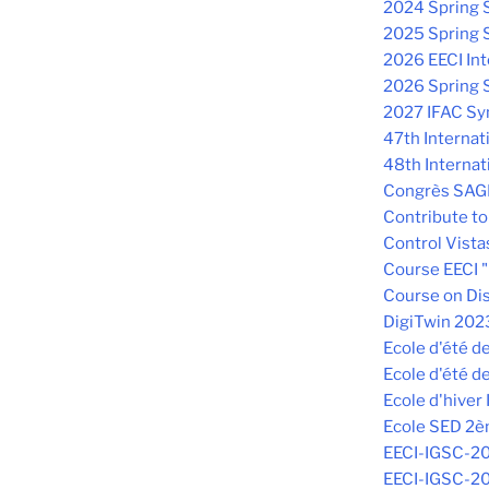
2024 Spring S
2025 Spring S
2026 EECI Int
2026 Spring 
2027 IFAC Sym
47th Internat
48th Internat
Congrès SAG
Contribute t
Control Vista
Course EECI "
Course on Dis
DigiTwin 202
Ecole d'été 
Ecole d'été d
Ecole d'hiver
Ecole SED 2è
EECI-IGSC-2
EECI-IGSC-2