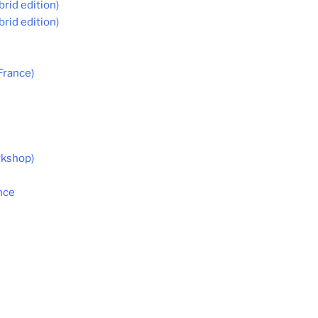
rid edition)
rid edition)
France)
rkshop)
nce