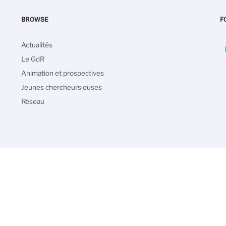
BROWSE
F
Navigation
Actualités
principale
Le GdR
Animation et prospectives
Jeunes chercheurs·euses
Réseau