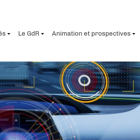
és
Le GdR
Animation et prospectives
+
+