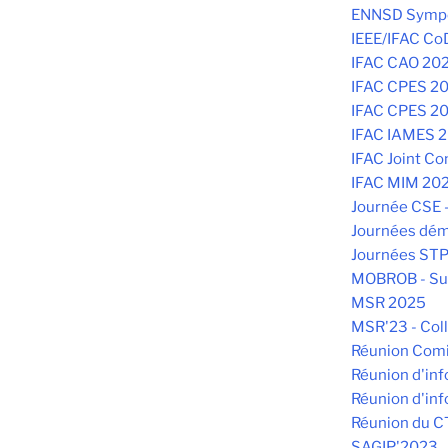
ENNSD Symp
IEEE/IFAC C
IFAC CAO 20
IFAC CPES 2
IFAC CPES 20
IFAC IAMES 
IFAC Joint C
IFAC MIM 202
Journée CSE 
Journées dém
Journées STP
MOBROB - Sum
MSR 2025
MSR'23 - Coll
Réunion Comit
Réunion d'in
Réunion d'in
Réunion du CT
SAGIP'2023