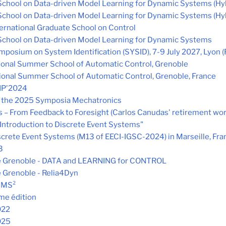
chool on Data-driven Model Learning for Dynamic Systems (Hyb
chool on Data-driven Model Learning for Dynamic Systems (Hyb
ernational Graduate School on Control
School on Data-driven Model Learning for Dynamic Systems
posium on System Identification (SYSID), 7-9 July 2027, Lyon (
ional Summer School of Automatic Control, Grenoble
ional Summer School of Automatic Control, Grenoble, France
IP'2024
o the 2025 Symposia Mechatronics
s – From Feedback to Foresight (Carlos Canudas' retirement wo
Introduction to Discrete Event Systems"
crete Event Systems (M13 of EECI-IGSC-2024) in Marseille, Fra
3
de Grenoble - DATA and LEARNING for CONTROL
e Grenoble - Relia4Dyn
 IMS²
me édition
022
025