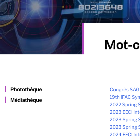
Mot-c
Photothèque
Congrès SAG
19th IFAC Sym
Médiathèque
2022 Spring 
2023 EECI Int
2023 Spring S
2023 Spring S
2024 EECI Int