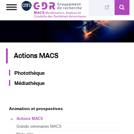
Skip
Toggle
to
navigation
main
content
Actions MACS
Photothèque
Médiathèque
Animation et prospectives
Actions MACS
Grands séminaires MACS