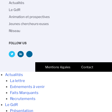
Main
Actualités
navigation
Le GdR
Animation et prospectives
Jeunes chercheurs·euses
Réseau
FOLLOW US
Mentions légales
Contact
Actualités
La lettre
Evénements à venir
Faits Marquants
Recrutements
Le GdR
Présentation