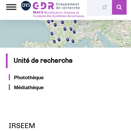
Skip
Toggle
to
navigation
main
content
Unité de recherche
Photothèque
Médiathèque
IRSEEM