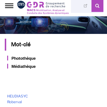
Skip
Toggle
to
navigation
main
content
Mot-clé
Photothèque
Médiathèque
HEUDIASYC
Roberval