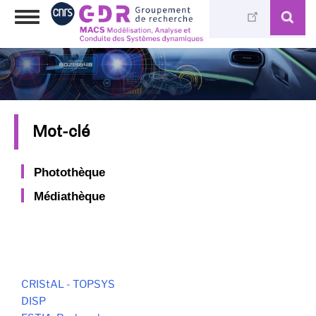
Skip
Toggle
to
navigation
main
content
Mot-clé
Photothèque
Médiathèque
CRIStAL - TOPSYS
DISP