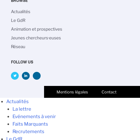
BROWSE
Navigation
Actualités
principale
Le GdR
Animation et prospectives
Jeunes chercheurs·euses
Réseau
FOLLOW US
Mentions légales
Contact
Actualités
La lettre
Evénements à venir
Faits Marquants
Recrutements
Le GdR