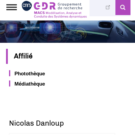
Aller
Toggle
au
navigation
contenu
principal
Affilié
Photothèque
Médiathèque
Nicolas Danloup