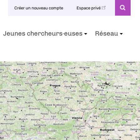
Créer un nouveau compte
Espace privé
Jeunes chercheurs·euses
Réseau
+
+
+