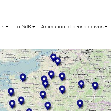
és
Le GdR
Animation et prospectives
+
+