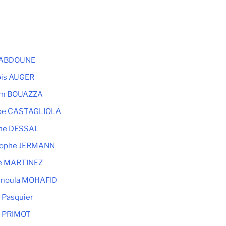
 ABDOUNE
ois AUGER
im BOUAZZA
ppe CASTAGLIOLA
ine DESSAL
tophe JERMANN
e MARTINEZ
moula MOHAFID
r Pasquier
l PRIMOT