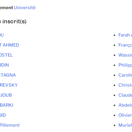
sement
Université
inscrit(s)
OU
Farah
IT AHMED
Franç
BOSTEL
Wass
RDIN
Phili
ASTAGNA
Carol
UREVSKY
Chris
HJOUB
Claud
EBARKI
Abdel
JID
Olivie
Pillement
Murie