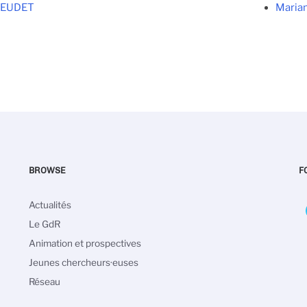
UEUDET
Maria
BROWSE
F
Navigation
Actualités
principale
Le GdR
Animation et prospectives
Jeunes chercheurs·euses
Réseau