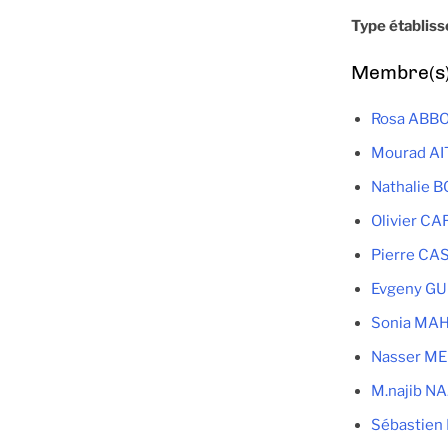
Type établis
Membre(s) 
Rosa ABB
Mourad A
Nathalie 
Olivier CA
Pierre C
Evgeny G
Sonia MA
Nasser M
M.najib NA
Sébastien 