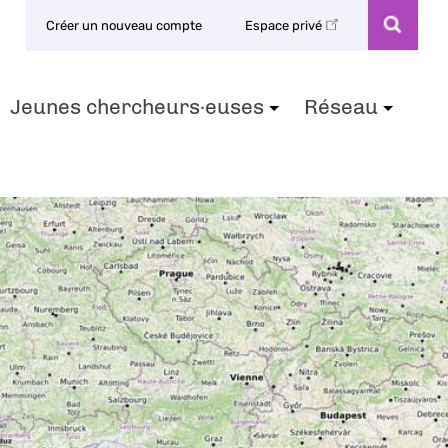
Créer un nouveau compte
Espace privé
Jeunes chercheurs·euses
Réseau
+
+
+