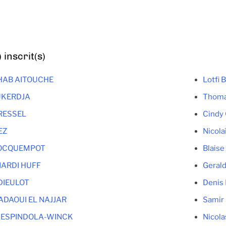
inscrit(s)
HAB AITOUCHE
Lotfi
UKERDJA
Thom
BRESSEL
Cindy
EZ
Nicol
COCQUEMPOT
Blais
NARDI HUFF
Geral
 DIEULOT
Denis
ADAOUI EL NAJJAR
Samir
e ESPINDOLA-WINCK
Nicola