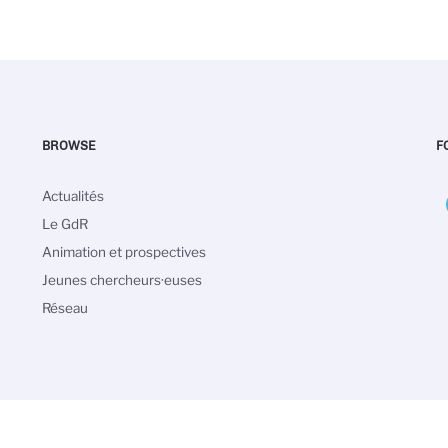
BROWSE
F
Navigation
Actualités
principale
Le GdR
Animation et prospectives
Jeunes chercheurs·euses
Réseau