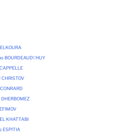
 BELKOURA
as BOURDEAUD\'HUY
 CAPPELLE
aï CHRISTOV
e CONRARD
d DHERBOMEZ
 EFIMOV
 EL KHATTABI
s ESPITIA