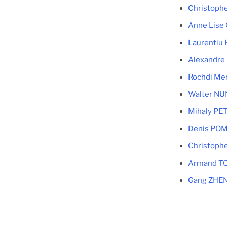
Christoph
Anne Lise
Laurentiu
Alexandr
Rochdi Me
Walter N
Mihaly P
Denis PO
Christoph
Armand T
Gang ZHE