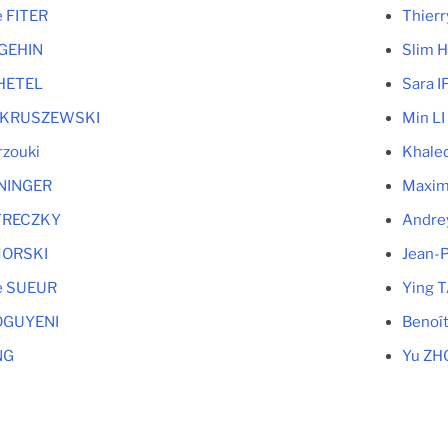
e FITER
Thier
 GEHIN
Slim
 HETEL
Sara I
e KRUSZEWSKI
Min LI
rzouki
Khale
UNINGER
Maxim
ETRECZKY
Andre
MORSKI
Jean-
e SUEUR
Ying 
OGUYENI
Benoî
NG
Yu ZH