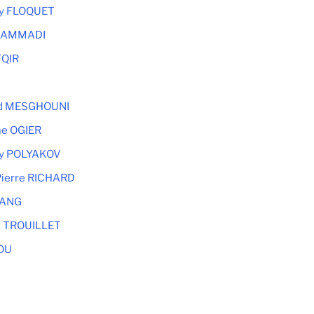
ry FLOQUET
 HAMMADI
FQIR
d MESGHOUNI
e OGIER
y POLYAKOV
Pierre RICHARD
TANG
t TROUILLET
OU