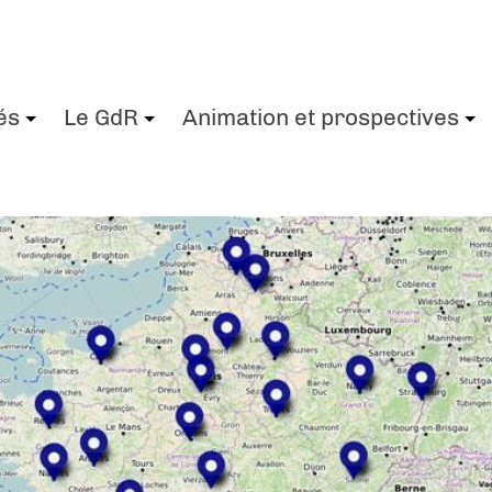
és
Le GdR
Animation et prospectives
+
+