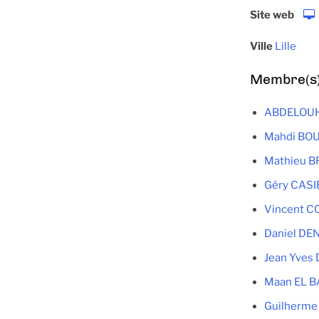
Site web
Ville
Lille
Membre(s) 
ABDELOU
Mahdi BO
Mathieu 
Géry CASI
Vincent 
Daniel DE
Jean Yves
Maan EL B
Guilherm