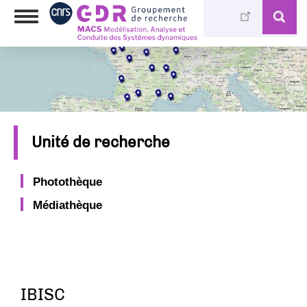
Aller
Toggle
au
navigation
contenu
principal
Unité de recherche
Photothèque
Médiathèque
IBISC