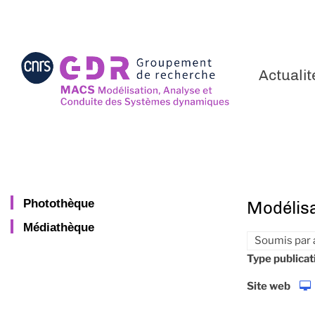
Aller
au
contenu
principal
Actualit
Photothèque
Modélisa
Médiathèque
Soumis par
Type publicat
Site web