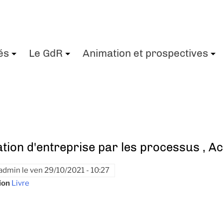
és
Le GdR
Animation et prospectives
+
+
tion d'entreprise par les processus , Act
admin
le
ven 29/10/2021 - 10:27
ion
Livre