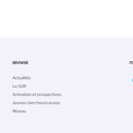
BROWSE
F
Navigation
Actualités
principale
Le GdR
Animation et prospectives
Jeunes chercheurs·euses
Réseau