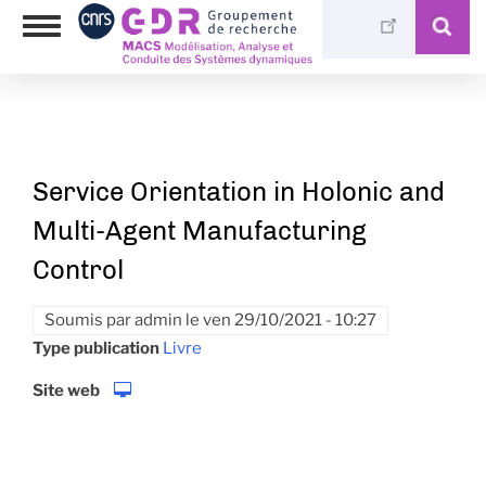
Aller
Photothèque
Toggle
au
Médiathèque
navigation
contenu
principal
Service Orientation in Holonic and
Multi-Agent Manufacturing
Control
Soumis par
admin
le
ven 29/10/2021 - 10:27
Type publication
Livre
Site web