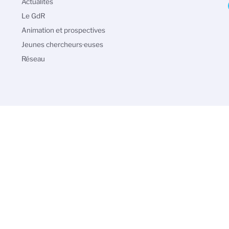
Navigation
Actualités
principale
Le GdR
Animation et prospectives
Jeunes chercheurs·euses
Réseau