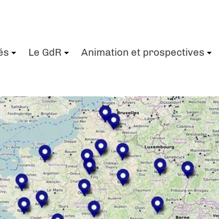
és
Le GdR
Animation et prospectives
+
+