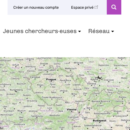
Créer un nouveau compte
Espace privé
Jeunes chercheurs·euses
Réseau
+
+
+