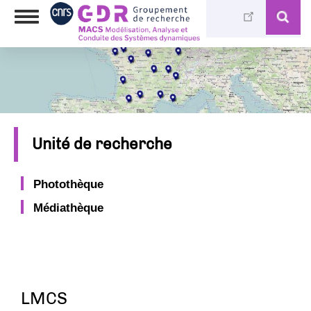
Aller
Toggle
au
navigation
contenu
principal
Unité de recherche
Photothèque
Médiathèque
LMCS