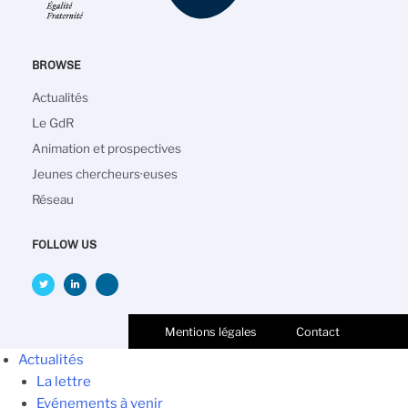
BROWSE
Navigation
Actualités
principale
Le GdR
Animation et prospectives
Jeunes chercheurs·euses
Réseau
FOLLOW US
Mentions légales
Contact
Actualités
La lettre
Evénements à venir