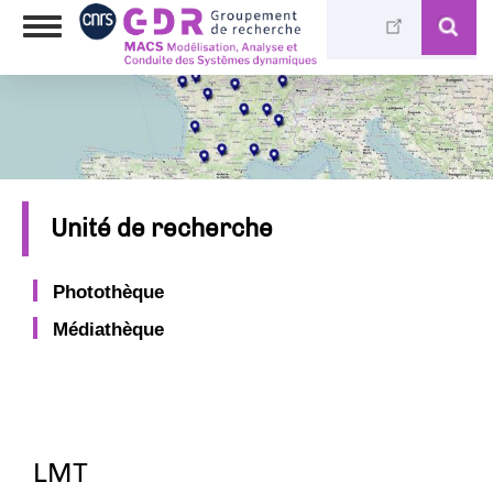
Aller
Toggle
au
navigation
contenu
principal
Unité de recherche
Photothèque
Médiathèque
LMT