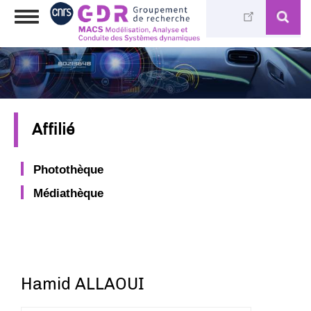
Aller
Toggle
au
navigation
contenu
principal
Affilié
Photothèque
Médiathèque
Hamid ALLAOUI