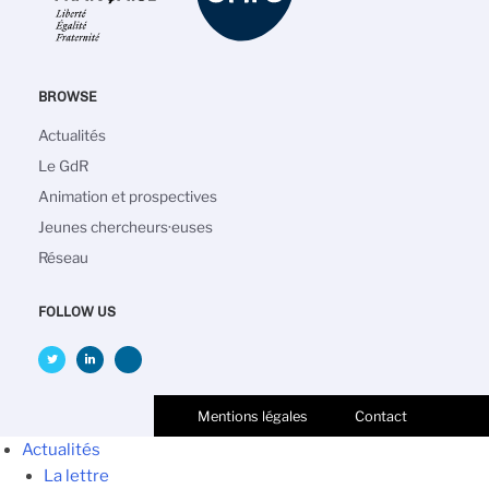
BROWSE
Navigation
Actualités
principale
Le GdR
Animation et prospectives
Jeunes chercheurs·euses
Réseau
FOLLOW US
Mentions légales
Contact
Actualités
La lettre