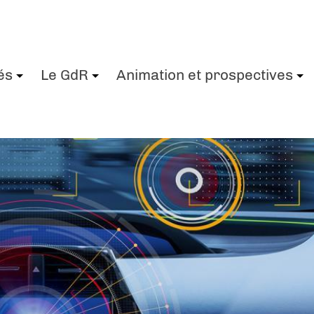
és
Le GdR
Animation et prospectives
+
+