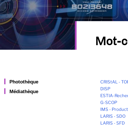
Mot-c
Photothèque
CRIStAL - T
DISP
Médiathèque
ESTIA-Reche
G-SCOP
IMS - Produc
LARIS - SDO
LARIS - SFD