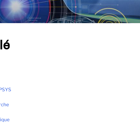
lé
OPSYS
rche
tique