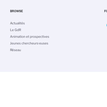
BROWSE
F
Navigation
Actualités
principale
Le GdR
Animation et prospectives
Jeunes chercheurs·euses
Réseau