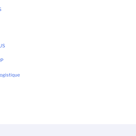
S
AUS
PP
ogistique