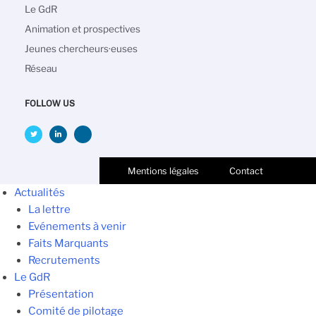
navigation
Le GdR
Animation et prospectives
Jeunes chercheurs·euses
Réseau
FOLLOW US
Mentions légales
Contact
Actualités
La lettre
Evénements à venir
Faits Marquants
Recrutements
Le GdR
Présentation
Comité de pilotage