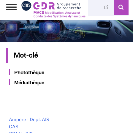
Skip
Toggle
to
navigation
main
content
Mot-clé
Photothèque
Médiathèque
Ampere - Dept. AIS
CAS