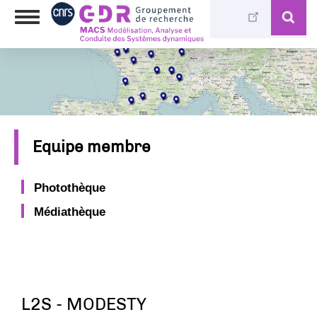
Skip
Toggle
to
navigation
main
content
Equipe membre
Photothèque
Médiathèque
L2S - MODESTY