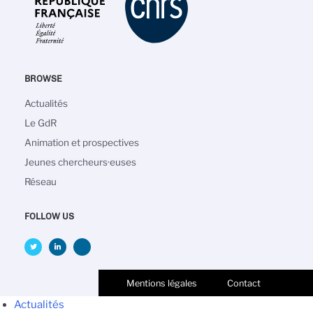
BROWSE
Main
Actualités
navigation
Le GdR
Animation et prospectives
Jeunes chercheurs·euses
Réseau
FOLLOW US
Mentions légales
Contact
Actualités