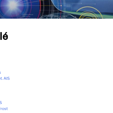
lé
s
t. AIS
S
frost