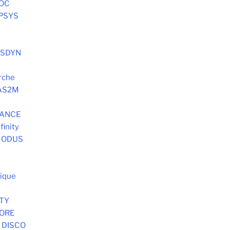
HOC
OPSYS
SYSDYN
rche
 AS2M
DANCE
finity
 MODUS
tique
STY
MORE
 DISCO