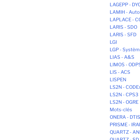
LAGEPP - DY
LAMIH - Aut
LAPLACE - C
LARIS - SDO
LARIS - SFD
LGI
LGP - Systèm
LIAS - A&S
LIMOS - ODP
LIS - ACS
LISPEN
LS2N - CODE
LS2N - CPS3
LS2N - OGRE
Mots-clés
ONERA - DTI
PRISME - IR
QUARTZ - AN
QUARTZ - SD