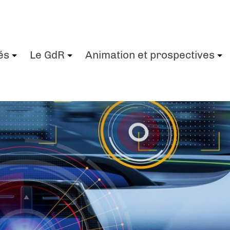
és
Le GdR
Animation et prospectives
+
+