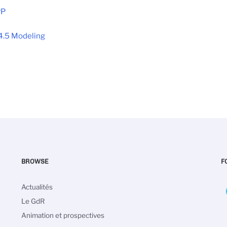
PP
4.5 Modeling
BROWSE
F
Main
Actualités
navigation
Le GdR
Animation et prospectives