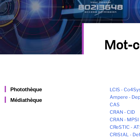
Mot-c
Photothèque
LCIS - Co4Sy
Ampere - Dep
Médiathèque
CAS
CRAN - CID
CRAN - MPSI
CReSTIC - AT
CRIStAL - De