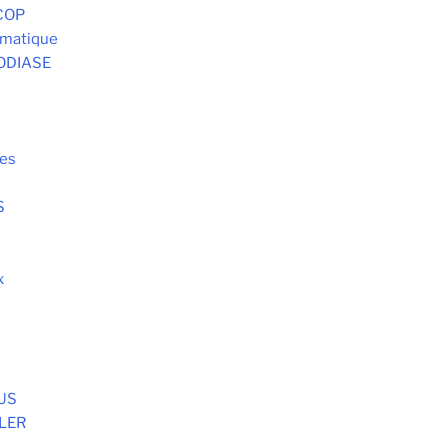
COP
omatique
ODIASE
es
S
x
S
AUS
LER