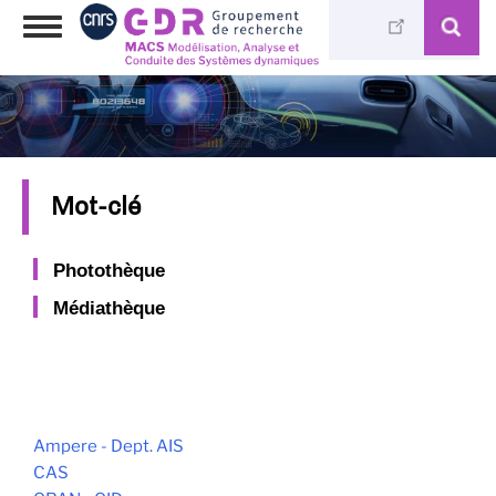
Skip
Toggle
to
navigation
main
content
Mot-clé
Photothèque
Médiathèque
Ampere - Dept. AIS
CAS