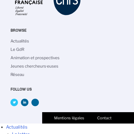
BROWSE
Main
Actualités
navigation
Le GdR
Animation et prospectives
Jeunes chercheurs·euses
Réseau
FOLLOW US
Mentions légales
Contact
Actualités