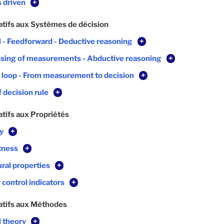
s driven
+
atifs aux Systèmes de décision
l - Feedforward - Deductive reasoning
+
sing of measurements - Abductive reasoning
+
 loop - From measurement to decision
+
 decision rule
+
atifs aux Propriétés
ty
+
tness
+
ural properties
+
 control indicators
+
atifs aux Méthodes
l theory
+