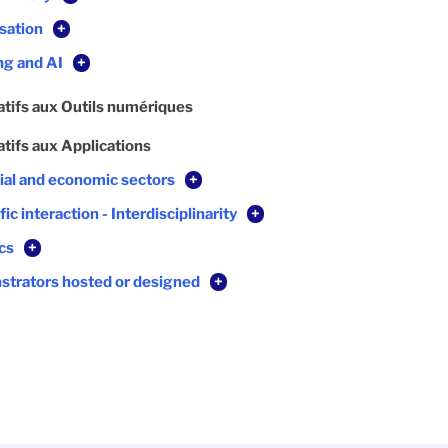
sation
+
ng and AI
+
atifs aux Outils numériques
atifs aux Applications
rial and economic sectors
+
fic interaction - Interdisciplinarity
+
cs
+
trators hosted or designed
+