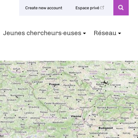
Create new account
Espace privé
Jeunes chercheurs·euses
Réseau
+
+
+