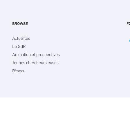
BROWSE
F
Main
Actualités
navigation
Le GdR
Animation et prospectives
Jeunes chercheurs·euses
Réseau