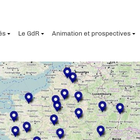
és
Le GdR
Animation et prospectives
+
+