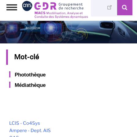
Skip
Toggle
to
navigation
main
content
Mot-clé
Photothèque
Médiathèque
LCIS - Co4Sys
Ampere - Dept. AIS