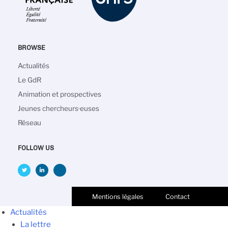
BROWSE
Main
Actualités
navigation
Le GdR
Animation et prospectives
Jeunes chercheurs·euses
Réseau
FOLLOW US
Mentions légales
Contact
Actualités
La lettre