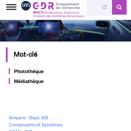
Skip
Toggle
to
navigation
main
content
Mot-clé
Photothèque
Médiathèque
Ampere - Dept. AIS
Composants et Systèmes