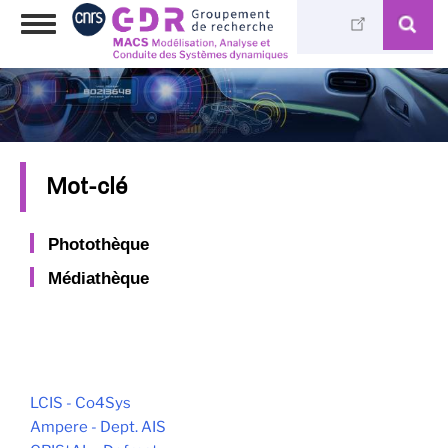
Skip
Toggle
to
navigation
main
content
Mot-clé
Photothèque
Médiathèque
LCIS - Co4Sys
Ampere - Dept. AIS