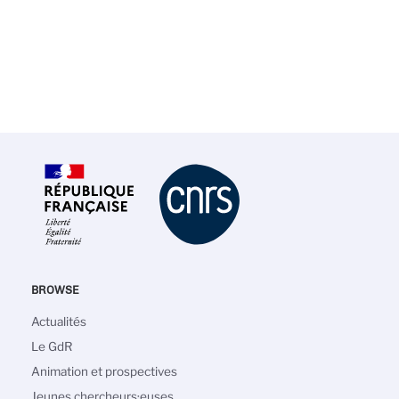
BROWSE
Main
Actualités
navigation
Le GdR
Animation et prospectives
Jeunes chercheurs·euses