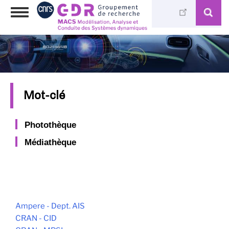
Skip
Toggle
to
navigation
main
content
Mot-clé
Photothèque
Médiathèque
Ampere - Dept. AIS
CRAN - CID