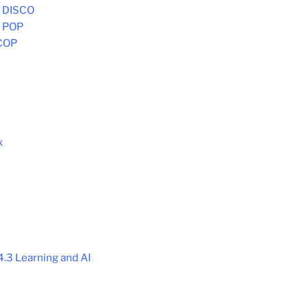
 DISCO
 POP
COP
x
S
4.3 Learning and AI