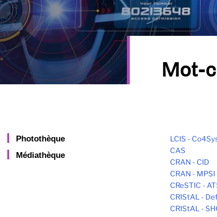
Mot-c
Photothèque
LCIS - Co4Sy
CAS
Médiathèque
CRAN - CID
CRAN - MPSI
CReSTIC - AT
CRIStAL - De
CRIStAL - S