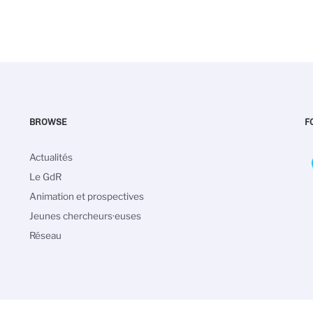
BROWSE
F
Main
Actualités
navigation
Le GdR
Animation et prospectives
Jeunes chercheurs·euses
Réseau