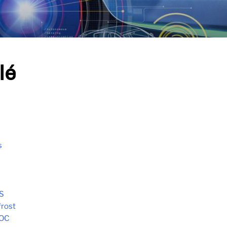
lé
s
S
frost
HOC