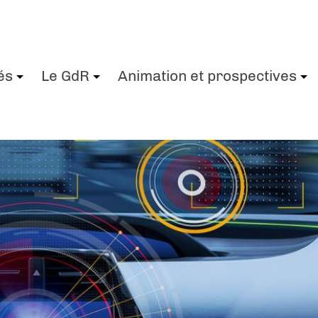
és
Le GdR
Animation et prospectives
+
+