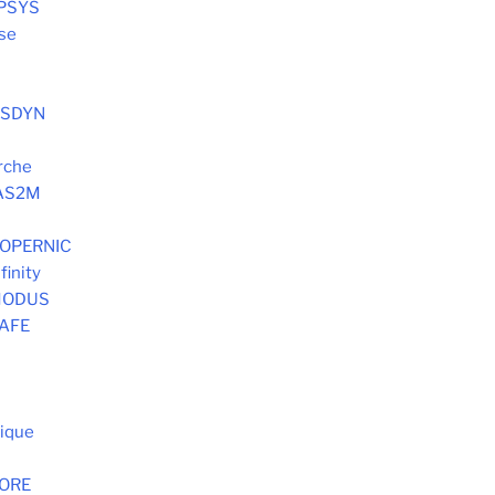
OPSYS
lse
SYSDYN
rche
 AS2M
 COPERNIC
finity
 MODUS
SAFE
tique
MORE