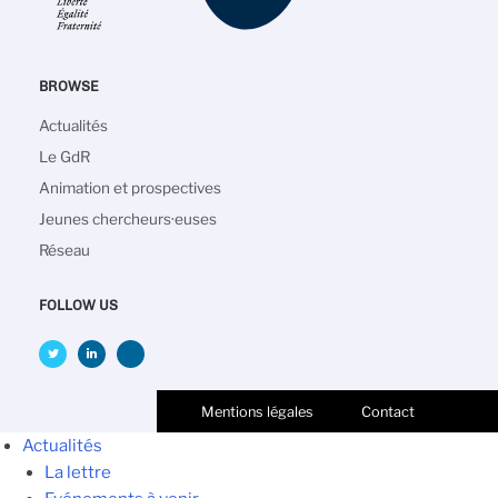
BROWSE
Main
Actualités
navigation
Le GdR
Animation et prospectives
Jeunes chercheurs·euses
Réseau
FOLLOW US
Mentions légales
Contact
Actualités
La lettre