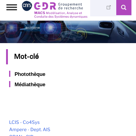
Skip
Toggle
to
navigation
main
content
Mot-clé
Photothèque
Médiathèque
LCIS - Co4Sys
Ampere - Dept. AIS